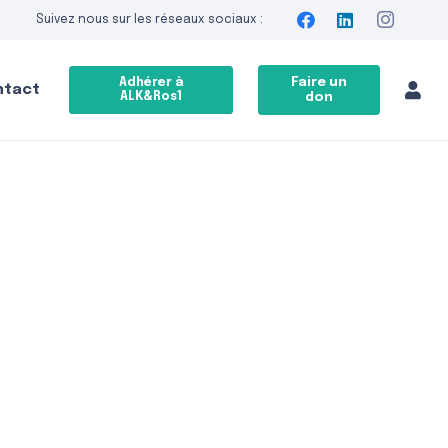
Suivez nous sur les réseaux sociaux :
Faire un
Adhérer à
ntact
ALK&Ros1
don