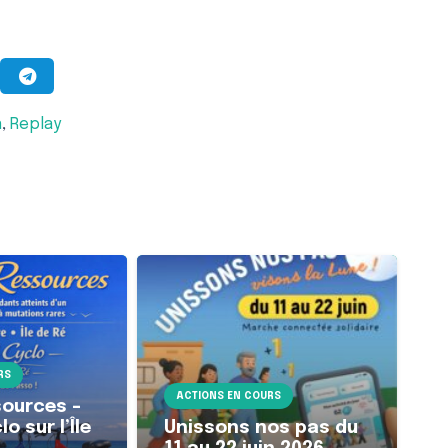
n
,
Replay
RS
ACTIONS EN COURS
sources –
o sur l’Île
Unissons nos pas du