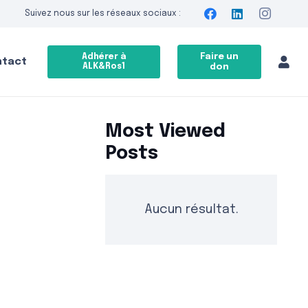
Suivez nous sur les réseaux sociaux :
Faire un
Adhérer à
ntact
ALK&Ros1
don
Most Viewed
Posts
Aucun résultat.