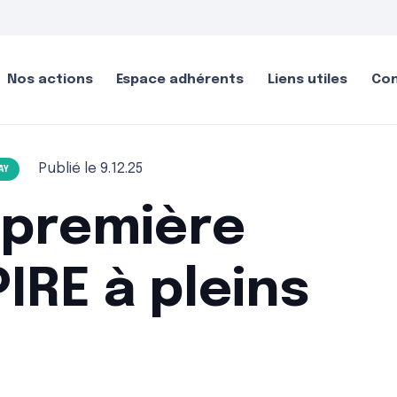
Nos actions
Espace adhérents
Liens utiles
Co
Publié le
9.12.25
AY
 première
PIRE à pleins