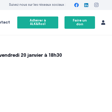
Suivez nous sur les réseaux sociaux :
Faire un
Adhérer à
ntact
ALK&Ros1
don
endredi 20 janvier à 18h30