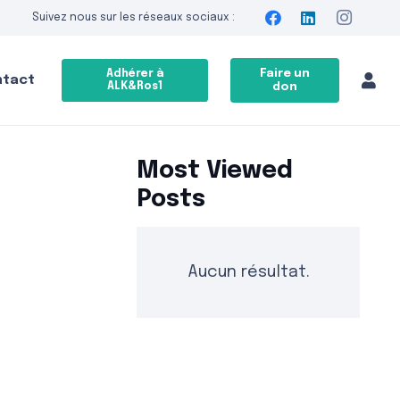
Suivez nous sur les réseaux sociaux :
Faire un
Adhérer à
ntact
ALK&Ros1
don
Most Viewed
Posts
Aucun résultat.