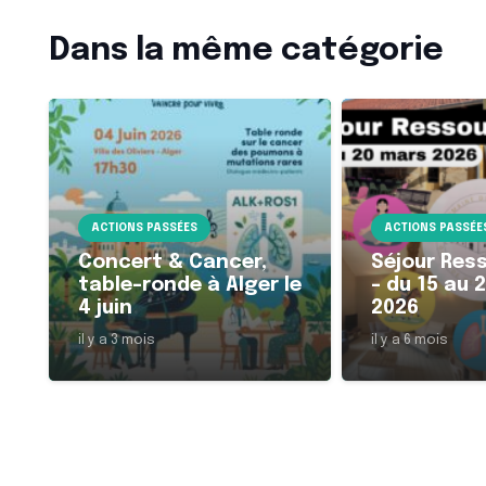
Dans la même catégorie
ACTIONS PASSÉES
ACTIONS PASSÉE
Concert & Cancer,
Séjour Res
table-ronde à Alger le
– du 15 au 
4 juin
2026
il y a 3 mois
il y a 6 mois