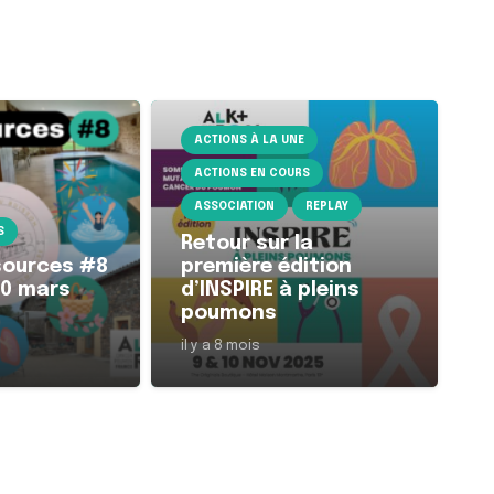
ACTIONS À LA UNE
ACTIONS EN COURS
ASSOCIATION
REPLAY
S
Retour sur la
sources #8
première édition
20 mars
d’INSPIRE à pleins
poumons
il y a 8 mois