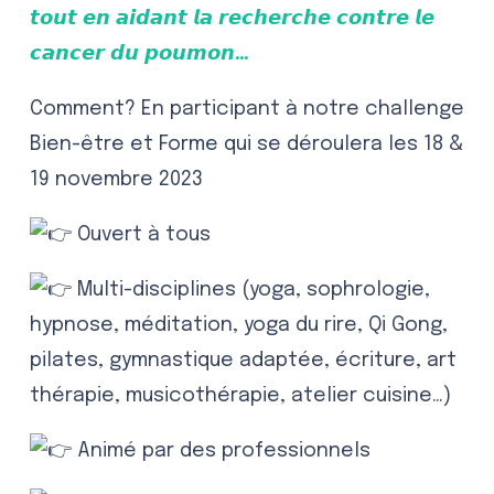
𝙩𝙤𝙪𝙩 𝙚𝙣 𝙖𝙞𝙙𝙖𝙣𝙩 𝙡𝙖 𝙧𝙚𝙘𝙝𝙚𝙧𝙘𝙝𝙚 𝙘𝙤𝙣𝙩𝙧𝙚 𝙡𝙚
𝙘𝙖𝙣𝙘𝙚𝙧 𝙙𝙪 𝙥𝙤𝙪𝙢𝙤𝙣…
Comment? En participant à notre challenge
Bien-être et Forme qui se déroulera les 18 &
19 novembre 2023
Ouvert à tous
Multi-disciplines (yoga, sophrologie,
hypnose, méditation, yoga du rire, Qi Gong,
pilates, gymnastique adaptée, écriture, art
thérapie, musicothérapie, atelier cuisine…)
Animé par des professionnels