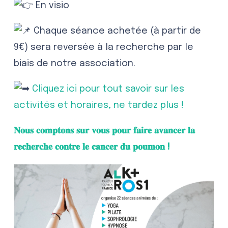
En visio
Chaque séance achetée (à partir de
9€) sera reversée à la recherche par le
biais de notre association.
Cliquez ici pour tout savoir sur les
activités et horaires, ne tardez plus !
𝐍𝐨𝐮𝐬 𝐜𝐨𝐦𝐩𝐭𝐨𝐧𝐬 𝐬𝐮𝐫 𝐯𝐨𝐮𝐬 𝐩𝐨𝐮𝐫 𝐟𝐚𝐢𝐫𝐞 𝐚𝐯𝐚𝐧𝐜𝐞𝐫 𝐥𝐚
𝐫𝐞𝐜𝐡𝐞𝐫𝐜𝐡𝐞 𝐜𝐨𝐧𝐭𝐫𝐞 𝐥𝐞 𝐜𝐚𝐧𝐜𝐞𝐫 𝐝𝐮 𝐩𝐨𝐮𝐦𝐨𝐧 !