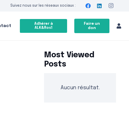
Suivez nous sur les réseaux sociaux :
Faire un
Adhérer à
ntact
ALK&Ros1
don
Most Viewed
Posts
Aucun résultat.