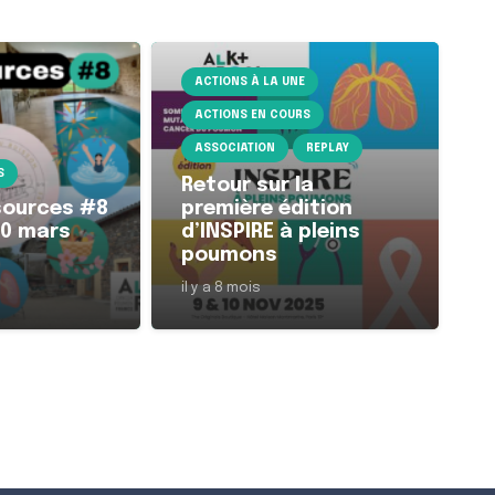
ACTIONS À LA UNE
ACTIONS EN COURS
ASSOCIATION
REPLAY
S
Retour sur la
sources #8
première édition
20 mars
d’INSPIRE à pleins
poumons
il y a 8 mois