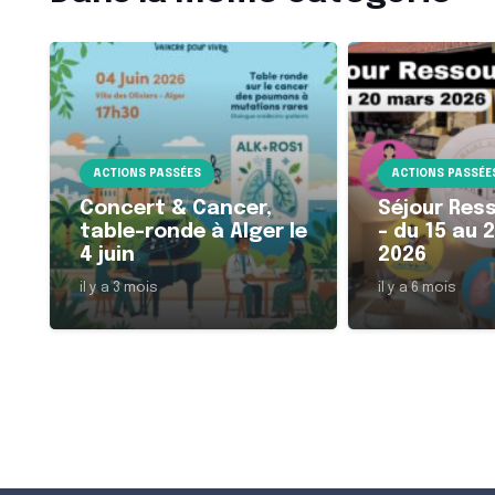
ACTIONS PASSÉES
ACTIONS PASSÉE
Concert & Cancer,
Séjour Res
table-ronde à Alger le
– du 15 au 
4 juin
2026
il y a 3 mois
il y a 6 mois