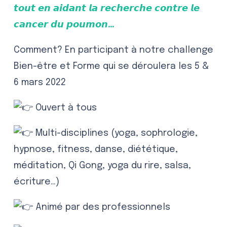
𝙩𝙤𝙪𝙩 𝙚𝙣 𝙖𝙞𝙙𝙖𝙣𝙩 𝙡𝙖 𝙧𝙚𝙘𝙝𝙚𝙧𝙘𝙝𝙚 𝙘𝙤𝙣𝙩𝙧𝙚 𝙡𝙚
𝙘𝙖𝙣𝙘𝙚𝙧 𝙙𝙪 𝙥𝙤𝙪𝙢𝙤𝙣…
Comment? En participant à notre challenge
Bien-être et Forme qui se déroulera les 5 &
6 mars 2022
Ouvert à tous
Multi-disciplines (yoga, sophrologie,
hypnose, fitness, danse, diététique,
méditation, Qi Gong, yoga du rire, salsa,
écriture…)
Animé par des professionnels