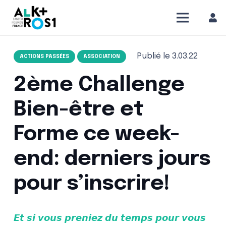
Publié le
3.03.22
ACTIONS PASSÉES
ASSOCIATION
2ème Challenge
Bien-être et
Forme ce week-
end: derniers jours
pour s’inscrire!
𝙀𝙩 𝙨𝙞 𝙫𝙤𝙪𝙨 𝙥𝙧𝙚𝙣𝙞𝙚𝙯 𝙙𝙪 𝙩𝙚𝙢𝙥𝙨 𝙥𝙤𝙪𝙧 𝙫𝙤𝙪𝙨