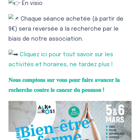
En visio
Chaque séance achetée (à partir de
9€) sera reversée à la recherche par le
biais de notre association.
Cliquez ici pour tout savoir sur les
activités et horaires, ne tardez plus !
𝐍𝐨𝐮𝐬 𝐜𝐨𝐦𝐩𝐭𝐨𝐧𝐬 𝐬𝐮𝐫 𝐯𝐨𝐮𝐬 𝐩𝐨𝐮𝐫 𝐟𝐚𝐢𝐫𝐞 𝐚𝐯𝐚𝐧𝐜𝐞𝐫 𝐥𝐚
𝐫𝐞𝐜𝐡𝐞𝐫𝐜𝐡𝐞 𝐜𝐨𝐧𝐭𝐫𝐞 𝐥𝐞 𝐜𝐚𝐧𝐜𝐞𝐫 𝐝𝐮 𝐩𝐨𝐮𝐦𝐨𝐧 !